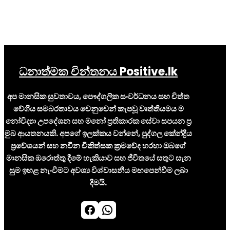
ධනාත්මක චින්තනය Positive.lk
අප මානසික සුවතාවය, පෞද්ගලික සංවර්ධනය සහ චිත්ත
වේගීය සමබරතාවය වෙනුවෙන් කැපවූ වෘත්තීයමය ම
නෝවිද්‍යා උපදේශන සහ මනෝ ප්‍රතිකාරක සේවා සපයන ප්‍ර
මුඛ ආයතනයකි. අපගේ ඉලක්කය වන්නේ, පුද්ගල කේන්ද්‍රීය
ප්‍රවේශයන් සහ නවීන චිකිත්සක ක්‍රමවේද හරහා ඔබගේ
මානසික ඔරොත්තු දීමේ හැකියාව සහ ජීවිතයේ සතුට සැන
සුම ඉහළ නැංවීමට අවශ්‍ය විශ්වාසනීය මඟපෙන්වීම ලබා
දීමයි.
Facebook
WhatsApp