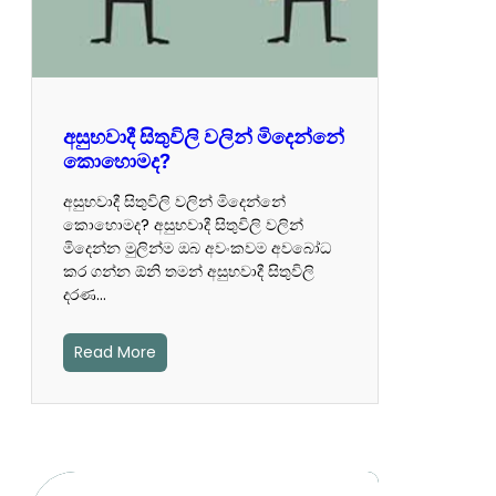
අසුභවාදී සිතුවිලි වලින් මිදෙන්නේ
කොහොමද?
අසුභවාදී සිතුවිලි වලින් මිදෙන්නේ
කොහොමද? අසුභවාදී සිතුවිලි වලින්
මිදෙන්න මුලින්ම ඔබ අවංකවම අව‍බෝධ
කර ගන්න ඕනි තමන් අසුභවාදී සිතුවිලි
දරණ…
Read More