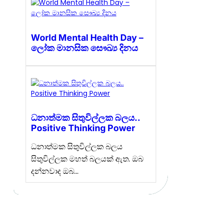
World Mental Health Day –
ලෝක මානසික සෞඛ්‍ය දිනය
ධනාත්මක සිතුවිල්ලක බලය..
Positive Thinking Power
ධනාත්මක සිතුවිල්ලක බලය
සිතුවිල්ලක මහත් බලයක් ඇත. ඔබ
දන්නවාද ඔබ…