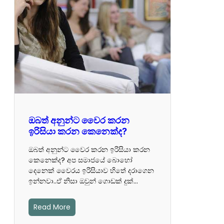
ඔබත් අනුන්ට වෛර කරන
ඉරිසියා කරන කෙනෙක්ද?
ඔබත් අනුන්ට වෛර කරන ඉරිසියා කරන
කෙනෙක්ද? අප සමාජයේ බොහෝ
දෙනෙක් වෛරය ඉරිසියාව හිතේ දරාගෙන
ඉන්නවා..ඒ නිසා ඔවුන් ගොඩක් දුක්…
Read More