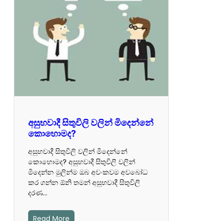
අසුභවාදී සිතුවිලි වලින් මිදෙන්නේ
කොහොමද?
අසුභවාදී සිතුවිලි වලින් මිදෙන්නේ
කොහොමද? අසුභවාදී සිතුවිලි වලින්
මිදෙන්න මුලින්ම ඔබ අවංකවම අව‍බෝධ
කර ගන්න ඕනි තමන් අසුභවාදී සිතුවිලි
දරණ…
Read More