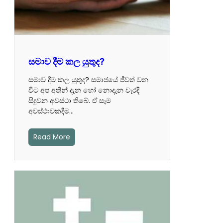
සමාව දීම කල යුතුද?
සමාව දීම කල යුතුද? සමාජයේ ජීවත් වන
විට අප අතින් දැන හෝ නොදැන වැරදි
සිදුවන අවස්ථා තිබේ. ඒ සෑම
අවස්ථාවකදීම…
Read More