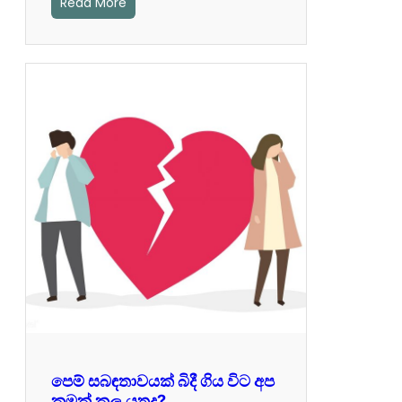
Read More
පෙම් සබඳතාවයක් බිදී ගිය විට අප
කුමක් කල යුතුද?