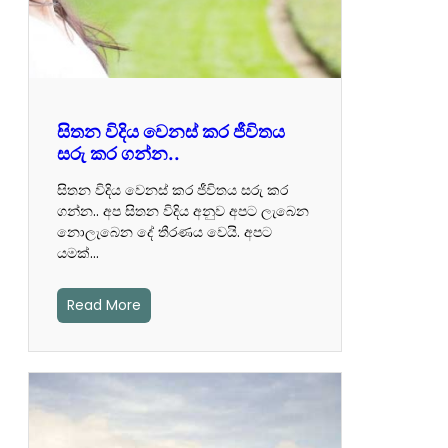
සිතන විදිය වෙනස් කර ජීවිතය
සරු කර ගන්න..
සිතන විදිය වෙනස් කර ජීවිතය සරු කර
ගන්න.. ‍අප සිතන විදිය අනුව අපට ලැබෙන
නොලැබෙන දේ තීරණය වෙයි. අපට
යමක්…
Read More