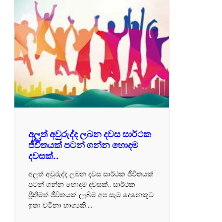
අලුත් අවුරුද්ද ලබන දවස සාර්ථක
ජීවිතයක් පටන් ගන්න හොදම
දවසක්..
අලුත් අවුරුද්ද ලබන දවස සාර්ථක ජීවිතයක්
පටන් ගන්න හොදම දවසක්.. සාර්ථක
ප්‍රීතිමත් ජීවිතයක් ලැබීම අප සැම දෙනෙකුට
ඉතා වටිනා භාග්‍යකි.…