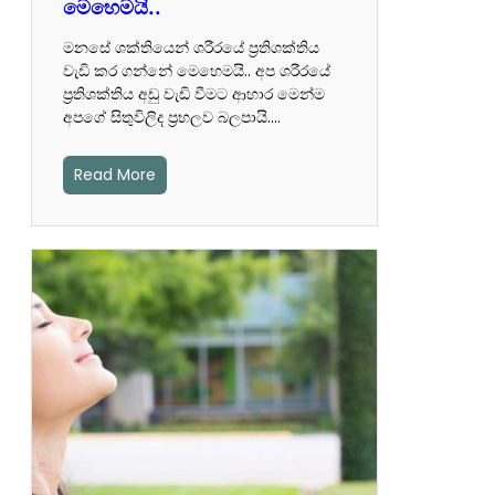
මෙහෙමයි..
මනසේ ශක්තියෙන් ශරීරයේ ප්‍රතිශක්තිය
වැඩි කර ගන්නේ මෙහෙමයි.. අප ශරීරයේ
ප්‍රතිශක්තිය අඩු වැඩි වීමට ආහාර මෙන්ම
අපගේ සිතුවිලිද ප්‍රභලව බලපායි.…
Read More