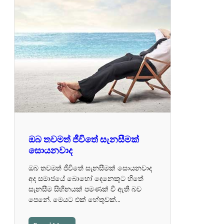
ඔබ තවමත් ජීවිතේ සැනසීමක්
සොයනවාද
ඔබ තවමත් ජීවිතේ සැනසීමක් සොයනවාද
අද සමාජයේ ‍බොහෝ දෙනෙකුට හිතේ
සැනසීම සිහිනයක් පමණක් වී ඇති බව
පෙනේ. මෙයට එක් හේතුවක්…