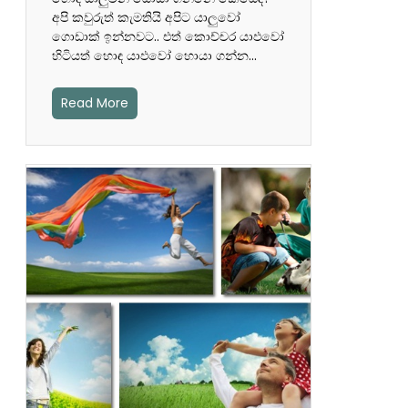
අපි කවුරුත් කැමතියි අපිට යාලුවෝ
ගොඩාක් ඉන්නවට.. එත් කොච්චර යාඵවෝ
හිටියත් හොඳ යාඵවෝ හොයා ගන්න…
Read More