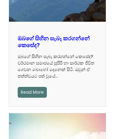
ඔබගේ සිහින සැබෑ කරගන්නේ
කෙසේද?
ඔබගේ සිහින සැබෑ කරගන්නේ කෙසේද?
වර්ථමාන සමාජයේ සුපිරි හා සාර්ථක ජීවිත
ගෙවන බොහෝ දෙනෙක් සිටී. ඔවුන් ඒ
තත්ත්වයට පත් වුයේ…
Read More