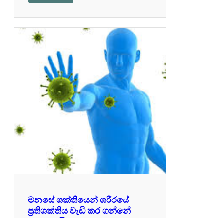
මනසේ ශක්තියෙන් ශරීරයේ
ප්‍රතිශක්තිය වැඩි කර ගන්නේ