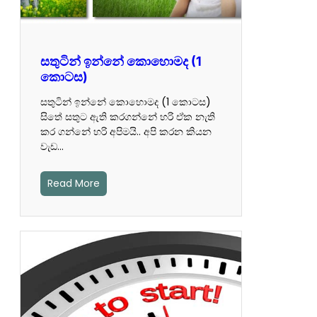
සතුටින් ඉන්නේ කොහොමද (1
‍කොටස)
සතුටින් ඉන්නේ කොහොමද (1 ‍කොටස)
සිතේ සතුට ඇති කරගන්නේ හරි ඒක නැති
කර ගන්නේ හරි අපිමයි.. අපි කරන කියන
වැඩ…
Read More