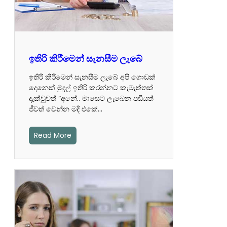
ඉතිරි කිරීමෙන් සැනසීම ලැබේ
ඉතිරි කිරීමෙන් සැනසීම ලැබේ අපි ගොඩක්
දෙනෙක් මුදල් ඉතිරි කරන්නට කැමැත්තක්
දැක්වුවත් “අනේ.. මාසෙට ලැබෙන පඩියත්
ජීවත් වෙන්න මදි එකේ…
Read More