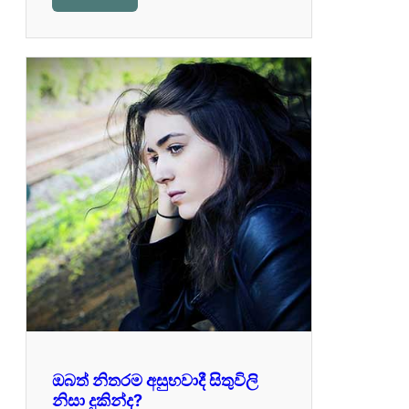
ඔබත් නිතරම අසුභවාදී සිතුවිලි
නිසා දුකින්ද?