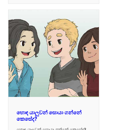
හොඳ යාලුවන් සොයා ගන්නේ
කෙසේද?
හොඳ යාලුවන් සොයා ගන්නේ කෙසේද?