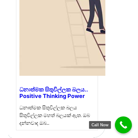
ධනාත්මක සිතුවිල්ලක බලය..
Positive Thinking Power
ධනාත්මක සිතුවිල්ලක බලය
සිතුවිල්ලක මහත් බලයක් ඇත. ඔබ
දන්නවාද ඔබ…
Call Now