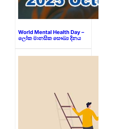
World Mental Health Day –
ලෝක මානසික සෞඛ්‍ය දිනය