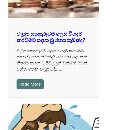
වැටුප සකසුරුවම් ලෙස වියදම්
කරවීමට සදහා වු රහස කුමක්ද?
වැටුප සකසුරුවම් ලෙස වියදම් කරවීමට
සදහා වු රහස කුමක්ද? බොහෝ දෙනෙක්
නිතරම නගන මැසිවිල්ලක් වන්නේ “ජීවත්
වන්න ගන්න වැටුප මදි…”…
Read More