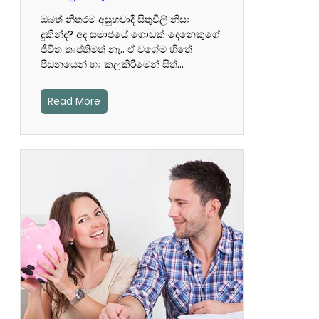
ඔබත් නිතරම අසුභවාදී සිතුවිලි නිසා
දුකින්ද? අද සමා‍ජයේ ගොඩක් දෙනෙකුගේ
ජීවිත තෘප්තිමත් නෑ.. ඒ වගේම හිතේ
පීඩ‍නයෙන් හා කලකිරීමෙන් සිත්…
Read More