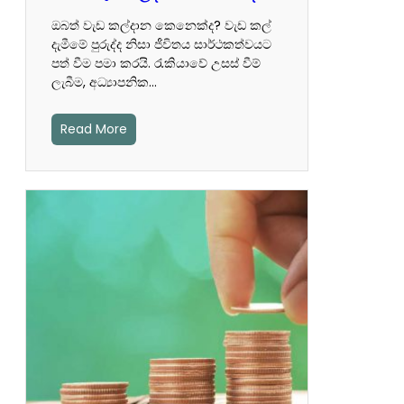
ඔබත් වැඩ කල්දාන කෙනෙක්ද? වැඩ කල්
දැමීමේ පුරුද්ද නිසා ජීවිතය සාර්ථකත්වයට
පත් වීම පමා කරයි. රැකියාවේ උසස් වීම්
ලැබීම, අධ්‍යාපනික…
Read More