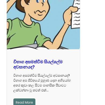
විභාග අසමත්වීම සියල්ලේම
අවසානයද?
විභාග අසමත්වීම සියල්ලේම අවසානයද?
විභාග අප ජීවිතයේ මුහුණ දෙන අභියෝග
අතර කුඩා කල සිටම මානසික පීඩාවට
ලක්වන්නා වු තවත් එක්…
Read More