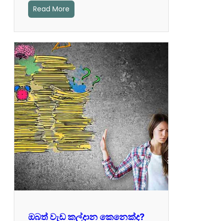
Read More
ඔබත් වැඩ කල්දාන කෙනෙක්ද?