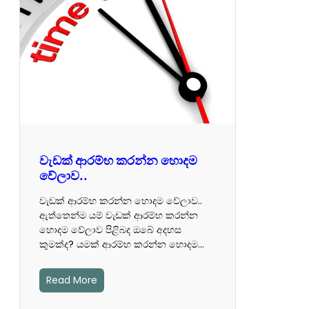
වැඩක් ආරම්භ කරන්න හොදම
වේලාව..
වැඩක් ආරම්භ කරන්න හොදම වේලාව..
ඇත්තෙන්ම යම් වැඩක් ආරම්භ කරන්න
හොදම වේලාව පිළිබද ඔබේ අදහස
කුමක්ද? යමක් ආරම්භ කරන්න හොදම…
Read More