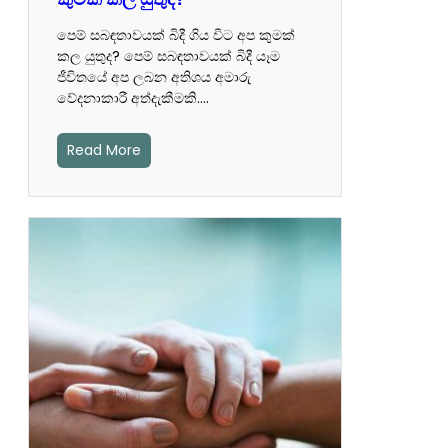
පෙම් සබඳතාවයක් බිදී ගිය විට අප කුමක්
කල යුතුද? පෙම් සබඳතාවයක් බිදී යෑම
ජීවිතයේ අප ලබන අතිශය අමාරු
වේදනාකාරී අත්දැකීමකි.…
Read More