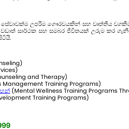
ේවාවක්ම උපරිම ගෞරවයකින් සහ වෘත්තීය වගකීමකි
 වඩාත් සාර්ථක සහ සමබර ජීවිතයක් උරුම කර ගැන
ටියි.
nseling)
vices)
ounseling and Therapy)
s Management Training Programs)
ටහන්
(Mental Wellness Training Programs Thr
Development Training Programs)
999