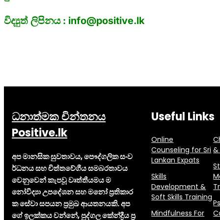
විද්‍යුත් ලිපිනය : info@positive.lk
ධනාත්මක චින්තනය
Useful Links
Positive.lk
Online
C
Counseling for Sri
&
අප මානසික සුවතාවය, පෞද්ගලික සංව
Lankan Expats
S
ර්ධනය සහ චිත්තවේගීය සමබරතාවය
Skills
M
වෙනුවෙන් කැපවූ වෘත්තීයමය ම
Development &
T
නෝවිද්‍යා උපදේශන සහ මනෝ ප්‍රතිකාර
Soft Skills Training
P
ක සේවා සපයන ප්‍රමුඛ ආයතනයකි. අප
Mindfulness For
C
ගේ ඉලක්කය වන්නේ, පුද්ගල කේන්ද්‍රීය ප්‍ර