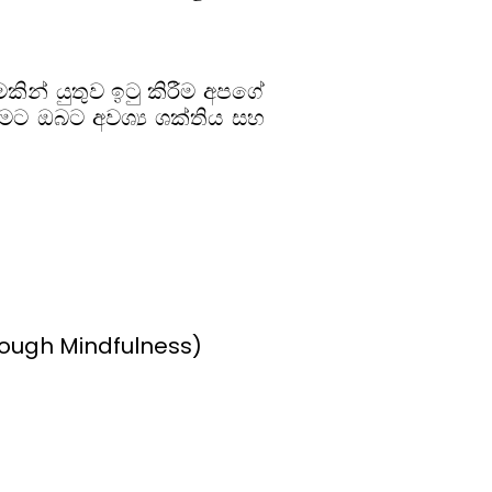
න් යුතුව ඉටු කිරීම අපගේ
ීමට ඔබට අවශ්‍ය ශක්තිය සහ
ough Mindfulness)