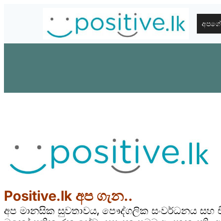
Skip
to
අපගේ
content
Positive.lk අප ගැන..
අප මානසික සුවතාවය, පෞද්ගලික සංවර්ධනය සහ 