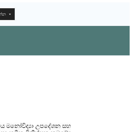
න්න
මය මනෝවිද්‍යා උපදේශන සහ