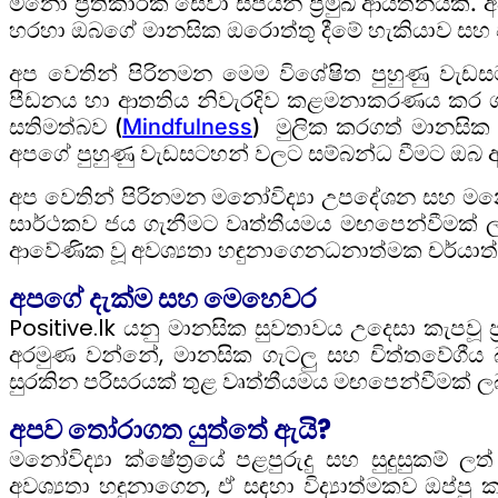
මනෝ ප්‍රතිකාරක සේවා සපයන ප්‍රමුඛ ආයතනයකි. අප
හරහා ඔබගේ මානසික ඔරොත්තු දීමේ හැකියාව සහ ජී
අප වෙතින් පිරිනමන මෙම විශේෂිත පුහුණු වැඩ
පීඩනය හා ආතතිය නිවැරදිව කළමනාකරණය කර ග
සතිමත්බව (
Mindfulness
) මුලික කරගත් මානසික 
අපගේ පුහුණු වැඩසටහන් වලට සම්බන්ධ වීමට ඔබ 
අප වෙතින් පිරිනමන මනෝවිද්‍යා උපදේශන සහ මනෝ 
සාර්ථකව ජය ගැනීමට වෘත්තීයමය මඟපෙන්වීමක් ලබාද
ආවේණික වූ අවශ්‍යතා හඳුනාගෙනධනාත්මක චර්යාත්මක
අපගේ දැක්ම සහ මෙහෙවර
Positive.lk යනු මානසික සුවතාවය උදෙසා කැපවූ 
අරමුණ වන්නේ, මානසික ගැටලු සහ චිත්තවේගීය
සුරකින පරිසරයක් තුළ වෘත්තීයමය මඟපෙන්වීමක් ලබා
අපව තෝරාගත යුත්තේ ඇයි?
මනෝවිද්‍යා ක්ෂේත්‍රයේ පළපුරුදු සහ සුදුසුකම්
අවශ්‍යතා හඳුනාගෙන, ඒ සඳහා විද්‍යාත්මකව ඔප්පු