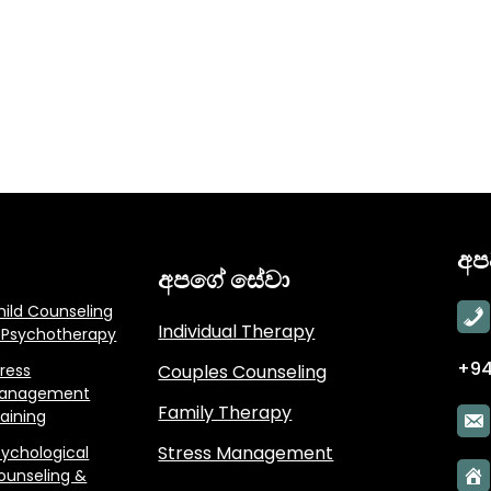
අප
අපගේ සේවා
hild Counseling
Individual Therapy
 Psychotherapy
+94
tress
Couples Counseling
anagement
Family Therapy
raining
Stress Management
sychological
ounseling &