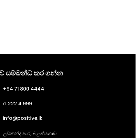
ව සම්බන්ධ කර ගන්න
+
94 71 800 4444
 71 222 4 999
info@positive.lk
උඩකන්ද පාර, බළන්ගොඩ