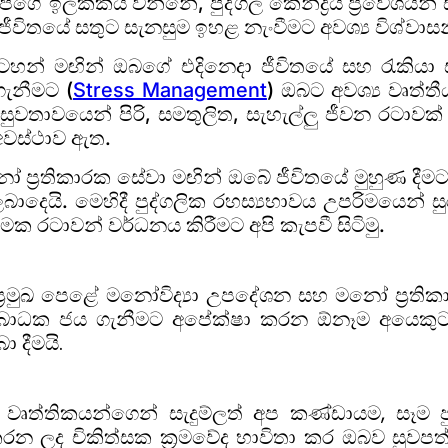
ගේ ඉලක්කය වන්නේ, පුද්ගල කේන්ද්‍රීය ප්‍රවේශයන් 
විතයේ සතුට සැනසුම ඉහළ නැංවීමට අවශ්‍ය විශ්වාසන
සටහන් මඟින් ඔබගේ එදිනෙදා ජීවිතයේ සහ රැකිය
ැනීමට (
Stress Management
) ඔබට අවශ්‍ය වෘත්ත
සුවතාවයෙන් පිරි, සමතුලිත, සැහැල්ලු ජීවන රටාවක
අවස්ථාව ඇත.
ප්‍රතිකාරක සේවා මඟින් ඔබේ ජීවිතයේ මුහුණ දීමට 
ෙයි. මෙහිදී පුද්ගලික රහස්‍යභාවය උපරිමයෙන් සුර
 රටාවන් වර්ධනය කිරීමට අපි කැපවී සිටිමු.
ප්‍රමුඛ පෙළේ මනෝවිද්‍යා උපදේශන සහ මනෝ ප්‍රති
 බාධක ජය ගැනීමට අපේක්ෂා කරන ඕනෑම අයෙකුට, 
 දීමයි.
 ලත් වෘත්තිකයන්ගෙන් සැදුම්ලත් අප කණ්ඩායම, සෑ
 කරන ලද චිකිත්සක ක්‍රමවේද භාවිතා කර ඔබව සුවප