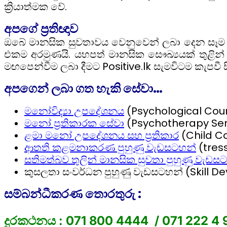
ක්‍රියාත්මක වේ.
අපගේ ප්‍රතිඥාව
ඔබේ මානසික සුවතාවය වෙනුවෙන් ලබා දෙන සෑම ස
එකම අරමුණයි. යහපත් මානසික සෞඛ්‍යයක් තුළින්
මඟපෙන්වීම ලබා දීමට Positive.lk සැමවිටම කැපවී සි
අපගෙන් ලබා ගත හැකි සේවා…
මනෝවිද්‍යා උපදේශනය
(Psychological Cou
මනෝ ප්‍රතිකාරක සේවා
(Psychotherapy Ser
ළමා මනෝ උපදේශනය සහ ප්‍රතිකාර
(Child C
ආතති කළමනාකරණ පුහුණු වැඩසටහන්
(tres
සතිමත්බව තුලින් මානසික සුවතා පුහුණු වැඩස
කුසලතා සංවර්ධන පුහුණු වැඩසටහන් (Skill 
සම්බන්ධීකරණ ‌තොරතුරු :
දුරකථනය : 071 800 4444 / 071 222 4 