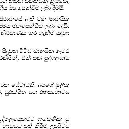
සහ නවීන චිකිත්සක ක්‍රමවේද
ීය මඟපෙන්වීම ලබා දීමයි.
ා ස්ථානයේ ඇති වන මානසික
ීයමය මඟපෙන්වීම ලබා දෙයි.
් නිර්මාණය කර ගැනීම සඳහා
සිදුවන විවිධ මානසික ගැටඵ
කිමින්, එක් එක් පුද්ගලයාට
කාරක සේවාවකි. අපගේ මූලික
සුරක්ෂිත සහ රහස්‍යභාවය
ම පුද්ගලයෙකුටම ආවේණික වූ
ත් භාවයට පත් කිරීම උපරිමව