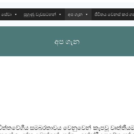
 සේවා
පුහුණු වැඩසටහන්
අප ගැන
ජීවිතය වෙනස් කර ග
අප ගැන
චිත්තවේගීය සමබරතාවය වෙනුවෙන් කැපවූ වෘත්තීය