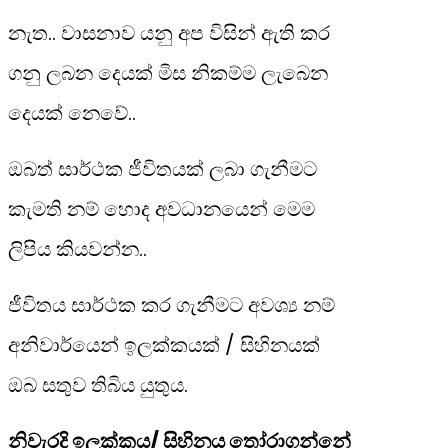
නැත.. වාසනාව යනු අප විසින් ඇති කර
ගනු ලබන දෙයක් මිස නිකම්ම ලැබෙන
දෙයක් නෙවේ..
ඔබත් සාර්ථක ජීවිතයක් ලබා ගැනීමට
කැමති නම් හොද අවධානයෙන් මෙම
ලිපිය කියවන්න..
ජීවිතය සාර්ථක කර ගැනීමට අවශ්‍ය නම්
අනිවාර්යෙන් ඉලක්කයක් / සිහිනයක්
ඔබ සතුව තිබිය යුතුය.
නිවැරදි ඉලක්කය/ සිහිනය තෝරාගන්නේ