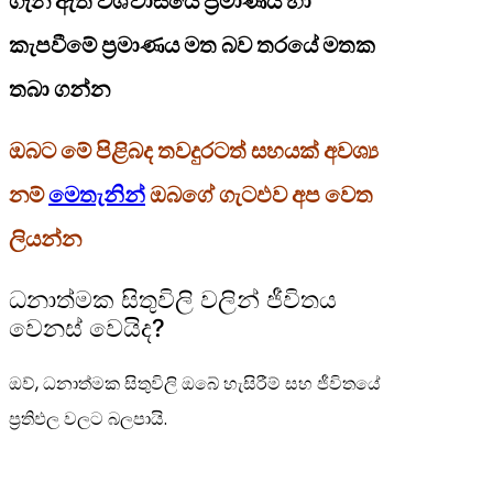
ගැන ඇති විශ්වාසයේ ප්‍රමාණය හා
කැපවීමේ ප්‍රමාණය මත බව තරයේ මතක
තබා ගන්න
ඔබට මේ පිළිබද තවදුරටත් සහයක් අවශ්‍ය
නම්
මෙතැනින්
ඔබගේ ගැටඵව අප වෙත
ලියන්න
ධනාත්මක සිතුවිලි වලින් ජීවිතය
වෙනස් වෙයිද?
ඔව්, ධනාත්මක සිතුවිලි ඔබේ හැසිරීම් සහ ජීවිතයේ
ප්‍රතිඵල වලට බලපායි.