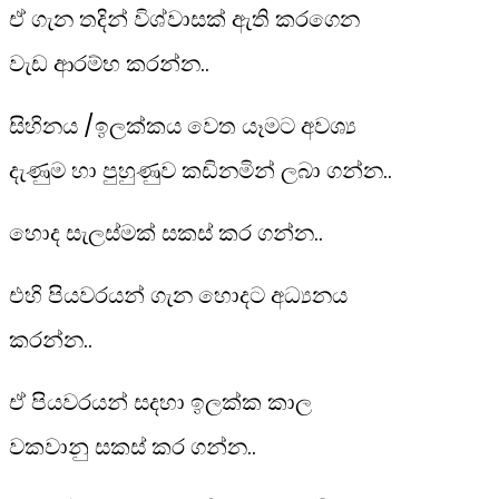
ඒ ගැන තදින් විශ්වාසක් ඇති කරගෙන
වැඩ ආරම්භ කරන්න..
සිහිනය /ඉලක්කය වෙත යෑමට අවශ්‍ය
දැණුම හා පුහුණුව කඩිනමින් ලබා ගන්න..
හොද සැලස්මක් සකස් කර‌ ගන්න..
එහි පියවරයන් ගැන හොදට අධ්‍යනය
කරන්න..
ඒ පියවරයන් සදහා ඉලක්ක කාල
වකවානු සකස් කර ගන්න..