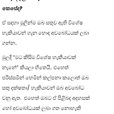
‌කෙසේද?
ඒ සදහා මුලින්ම ඔබ සතුව ඇති විශේෂ
හැකියාවන් ගැන හොද අවබෝධයක් ලබා
ගන්න..
මුලදි “මට කිසිම විශේෂ හැකියාවක්
නැනේ” කියලා හිතෙයි.. එහෙත්
පරිස්සමින් හෙමින් කල්පනා කලොත් ඔබ
සතු දක්ෂතා/ හැකියාවන් ඔබ අවබෝධ
වනු ඇත. එහෙත් ඔබට ඒ පිළිබද අදහසක්
හෝ අවබෝධයක් ලබා ගත නොහැකි