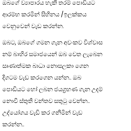
ඔබගේ ව්‍යාපාරය හැකි තරම් පොඩියට
ආරම්භ කරමින් සිහිනය /ඉලක්කය
වෙනුවෙන් වැඩ කරන්න.
ඔබට, ඔබගේ ගමන ගැන අවංකව විශ්වාස
නම් බාහිර සමාජයෙන් ඔබ වෙත ලැබෙන
සෘණාත්මක බාධා නොසලකා ගෙන
දිගටම වැඩ කරගෙන යන්න.. ඔබ
පොඩියට හෝ ලබන ජයග්‍රහණ ගැන උදම්
නොවී ස්තුති වන්තව සතුටු වෙන්න..
උද්යෝගය වැඩි කර ගනිමින් වැඩ
කරන්න..