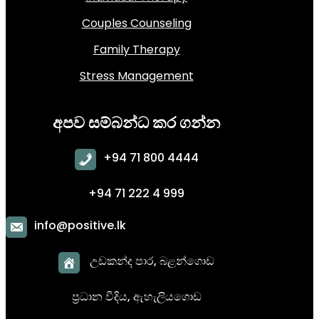
Couples Counseling
Family Therapy
Stress Management
අපව සම්බන්ධ කර ගන්න
+
94 71 800 4444
+94 71 222 4 999
info@positive.lk
උඩකන්ද පාර, බළන්ගොඩ
ප්‍රධාන වීදිය,
ඇහැලියගොඩ