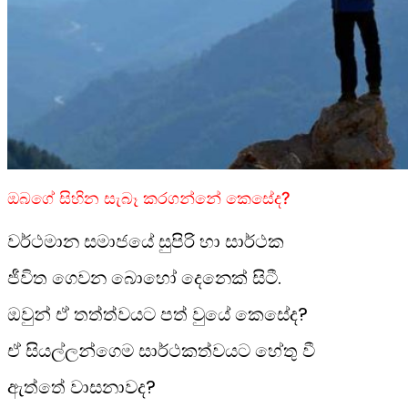
ඔබගේ සිහින සැබෑ කරගන්නේ කෙසේද?
වර්ථමාන සමාජයේ සුපිරි හා සාර්ථක
ජීවිත ගෙවන බොහෝ දෙනෙක් සිටී.
ඔවුන් ඒ තත්ත්වයට පත් වුයේ කෙසේද?
ඒ සියල්ලන්ගෙම සාර්ථකත්වයට හේතු වී
ඇත්තේ වාසනාවද?