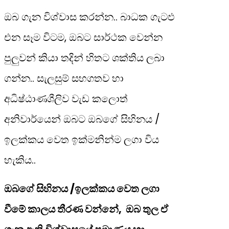
ඔබ ගැන විශ්වාස කරන්න.. බාධක ගැටඵ
එන සෑම විටම, ඔබට සාර්ථක වෙන්න
පුලුවන් කියා තදින් හිතට ශක්තිය ලබා
ගන්න.. සැලසුම් සහගතව හා
අධිෂ්ඨාණශීලිව වැඩ කලොත්
අනිවාර්යෙන් ඔබට ඔබගේ සිහිනය /
ඉලක්කය වෙත ඉක්මනින්ම ලගා විය
හැකිය..
ඔබගේ සිහිනය /ඉලක්කය වෙත ලගා
වීමේ කාලය තීරණ වන්නේ, ඔබ තුල ඒ