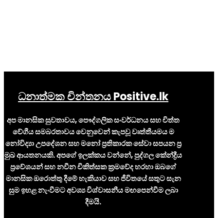
ධනාත්මක චින්තනය Positive.lk
අප මානසික සුවතාවය, පෞද්ගලික සංවර්ධනය සහ චිත්ත
වේගීය සමබරතාවය වෙනුවෙන් කැපවූ වෘත්තීයමය ම
නෝවිද්‍යා උපදේශන සහ මනෝ ප්‍රතිකාරක සේවා සපයන ප්‍ර
මුඛ ආයතනයකි. අපගේ ඉලක්කය වන්නේ, පුද්ගල කේන්ද්‍රීය
ප්‍රවේශයන් සහ නවීන චිකිත්සක ක්‍රමවේද හරහා ඔබගේ
මානසික ඔරොත්තු දීමේ හැකියාව සහ ජීවිතයේ සතුට සැන
සුම ඉහළ නැංවීමට අවශ්‍ය විශ්වාසනීය මඟපෙන්වීම ලබා
දීමයි.