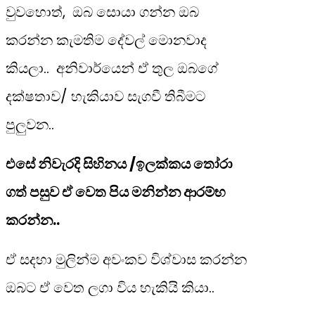
වුවහොත්, ඔබ සොයා ගන්න ඔබ
කරන්න කැමතිම දේවල් මොනවාද
කියලා.. අනිවාර්යෙන් ඒ තුල ඔබගේ
දක්ෂතාව/ හැකියාව සැගවී තිබීමට
පුලුවන..
එසේ නිවැරදි සිහිනය /ඉලක්කය තෝරා
ගත් පසුව ඒ වෙත පිය මනින්න ආරම්භ
කරන්න..
ඒ සදහා මුලින්ම අවංකව විශ්වාස කරන්න
ඔබට ඒ වෙත ලගා විය හැකියි කියා..