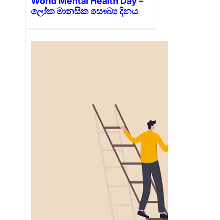
World Mental Health Day –
ලෝක මානසික සෞඛ්‍ය දිනය