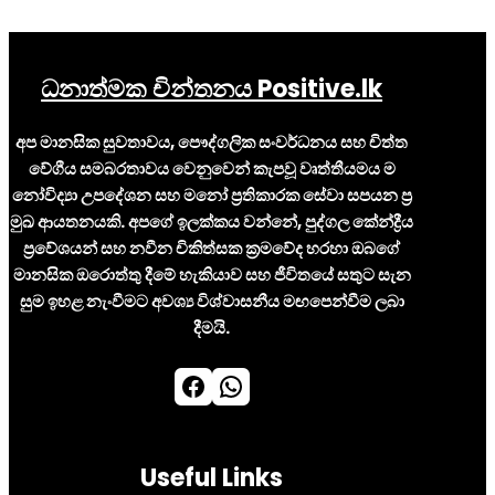
ධනාත්මක චින්තනය Positive.lk
අප මානසික සුවතාවය, පෞද්ගලික සංවර්ධනය සහ චිත්ත
වේගීය සමබරතාවය වෙනුවෙන් කැපවූ වෘත්තීයමය ම
නෝවිද්‍යා උපදේශන සහ මනෝ ප්‍රතිකාරක සේවා සපයන ප්‍ර
මුඛ ආයතනයකි. අපගේ ඉලක්කය වන්නේ, පුද්ගල කේන්ද්‍රීය
ප්‍රවේශයන් සහ නවීන චිකිත්සක ක්‍රමවේද හරහා ඔබගේ
මානසික ඔරොත්තු දීමේ හැකියාව සහ ජීවිතයේ සතුට සැන
සුම ඉහළ නැංවීමට අවශ්‍ය විශ්වාසනීය මඟපෙන්වීම ලබා
දීමයි.
Facebook
WhatsApp
Useful Links