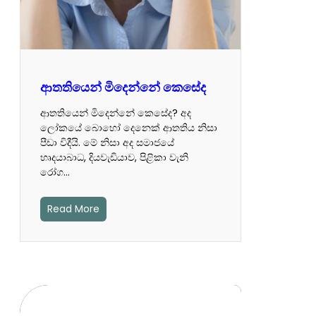
ආතතියෙන් මිදෙන්නේ කෙසේද
ආතතියෙන් මිදෙන්නේ කෙසේද? අද
ලෝකයේ බොහෝ දෙනෙක් ආතතිය නිසා
පීඩා විදීයි. මේ නිසා අද සමාජයේ
හෘදයාබාධ, දියවැඩියාව, පිළිකා වැනි
රෝග…
Read More