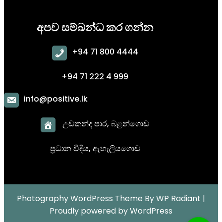
අපව සම්බන්ධ කර ගන්න
+
94 71 800 4444
+94 71 222 4 999
info@positive.lk
උඩකන්ද පාර, බළන්ගොඩ
ප්‍රධාන වීදිය,
ඇහැලියගොඩ
Photography WordPress Theme
By
WP Radiant
|
Proudly powered by
WordPress