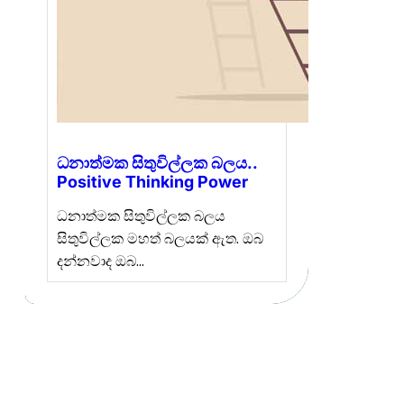
ධනාත්මක සිතුවිල්ලක බලය..
Positive Thinking Power
ධනාත්මක සිතුවිල්ලක බලය
සිතුවිල්ලක මහත් බලයක් ඇත. ඔබ
දන්නවාද ඔබ…