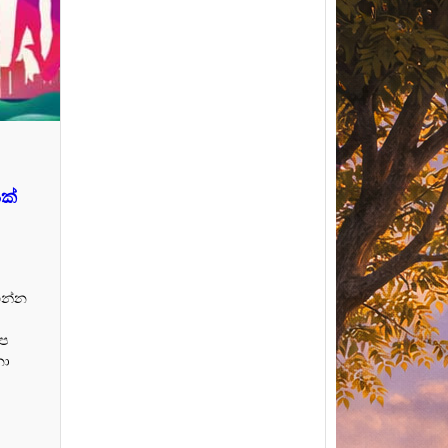
ක්
ගන්න
අප
නා