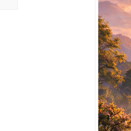
World
Day
World 