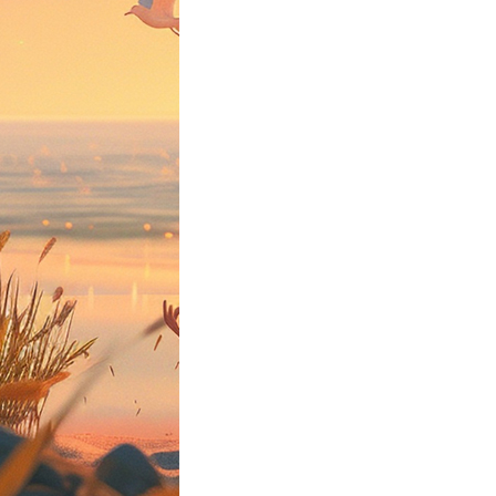
– ලෝක මානසික
ය දිනය