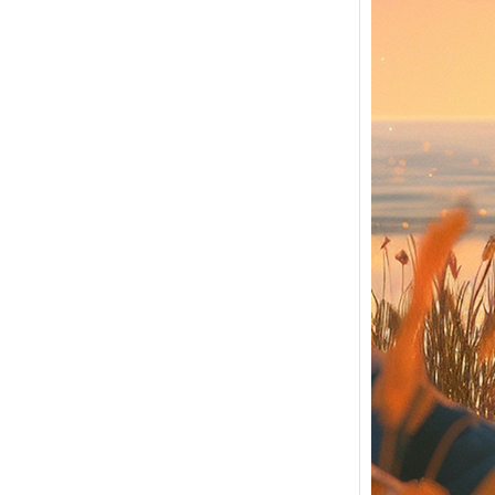
Day 
සෞඛ්‍