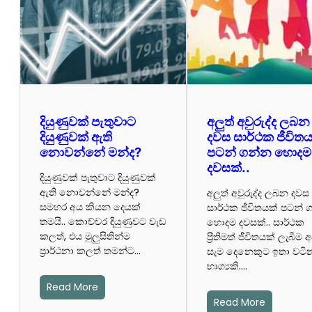
දියුණුවක් පැතුවාට
අලුත් අවුරුද්ද ලබන
දියුණුවක් ඇති
දවස සාර්ථක ජීවිතය
නොවන්නේ මන්ද?
පටන් ගන්න හොදම
දවසක්..
දියුණුවක් පැතුවාට දියුණුවක්
ඇති නොවන්නේ මන්ද?
අලුත් අවුරුද්ද ලබන දවස
සමහර අය කියන දෙයක්
සාර්ථක ජීවිතයක් පටන් 
තමයි.. කොච්චර දියුණුවට වැඩ
හොදම දවසක්.. සාර්ථක
කලත්, එය මුලුසිතින්ම
ප්‍රීතිමත් ජීවිතයක් ලැබීම 
ප්‍රාර්ථනා කලත් තමන්ට…
සැම දෙනෙකුට ඉතා වටි
භාග්‍යකි.…
Read More
Read More