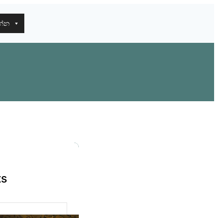
න්න
ts