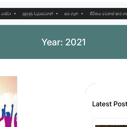
 සේවා
පුහුණු වැඩසටහන්
අප ගැන
ජීවිතය වෙනස් කර ග
Year:
2021
Latest Pos